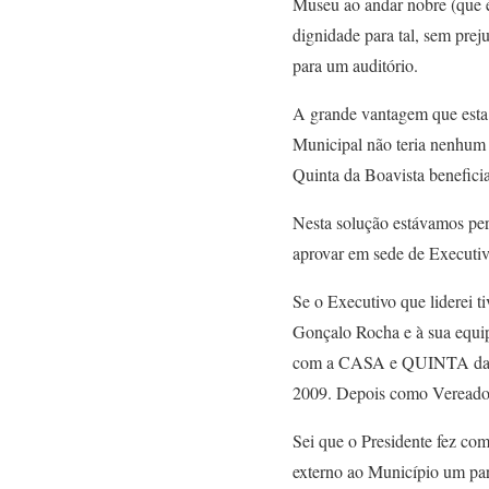
Museu ao andar nobre (que é
dignidade para tal, sem prej
para um auditório.
A grande vantagem que esta p
Municipal não teria nenhum
Quinta da Boavista beneficia
Nesta solução estávamos per
aprovar em sede de Executi
Se o Executivo que liderei t
Gonçalo Rocha e à sua equip
com a CASA e QUINTA da BO
2009. Depois como Vereador 
Sei que o Presidente fez com
externo ao Município um par