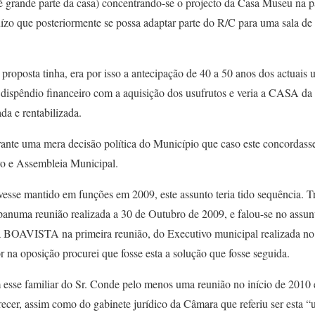
 grande parte da casa) concentrando-se o projecto da Casa Museu na pa
uízo que posteriormente se possa adaptar parte do R/C para uma sala de
roposta tinha, era por isso a antecipação de 40 a 50 anos dos actuais 
 dispêndio financeiro com a aquisição dos usufrutos e veria a CASA 
da e rentabilizada.
ante uma mera decisão política do Município que caso este concordasse,
vo e Assembleia Municipal.
ivesse mantido em funções em 2009, este assunto teria tido sequência. 
anuma reunião realizada a 30 de Outubro de 2009, e falou-se no assunt
AVISTA na primeira reunião, do Executivo municipal realizada no
na oposição procurei que fosse esta a solução que fosse seguida.
 esse familiar do Sr. Conde pelo menos uma reunião no início de 2010 e
ecer, assim como do gabinete jurídico da Câmara que referiu ser esta “