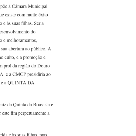
ropõe à Câmara Municipal
 existe com muito êxito
 e às suas filhas. Seria
 desenvolvimento do
ro e melhoramentos,
 sua abertura ao público. A
ao culto, e a promoção e
em prol da região do Douro
A, e a CMCP presidiria ao
ASA e a QUINTA DA
aiz da Quinta da Boavista e
r este fim perpetuamente a
ida e às suas filhas, mas