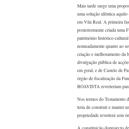
Mais tarde surge uma propos
uma solução idêntica aqui
em Vila Real. A primeira fase
posteriormente criada uma Fu
património histórico-cultu
nomeadamente quanto ao seu r
criação e melhoramento da bi
divulgação pública de acções
em geral, e de Castelo de 
órgão de fiscalização da F
BOAVISTA reverteriam para 
Nos termos do Testamento do
teria de construir e manter 
propriedade reverterá sem ón
A constituição doprojecto de