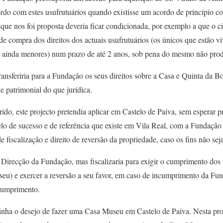
rdo com estes usufrutuários quando existisse um acordo de princípio 
que nos foi proposta deveria ficar condicionada, por exemplo a que o ci
de compra dos direitos dos actuais usufrutuários (os únicos que estão v
s ainda menores) num prazo de até 2 anos, sob pena do mesmo não produ
ansferiria para a Fundação os seus direitos sobre a Casa e Quinta da Bo
e patrimonial do que jurídica.
rido, este projecto pretendia aplicar em Castelo de Paiva, sem esperar p
elo de sucesso e de referência que existe em Vila Real, com a Fundaçã
fiscalização e direito de reversão da propriedade, caso os fins não sej
 Direcção da Fundação, mas fiscalizaria para exigir o cumprimento dos
u) e exercer a reversão a seu favor, em caso de incumprimento da Fu
ncumprimento.
inha o desejo de fazer uma Casa Museu em Castelo de Paiva. Nesta prop