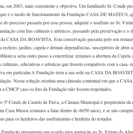
ta, em 2003, mais consistente e objectiva. Um familiardo Sr. Conde p
lo que é o modo de funcionamento da Fundação CASA DE MATEUS, que
 do processo passaria por essa pessoa, adquirir o usufruto ao Sr. Viriato
ndação com fins culturais e artísticos, passando pela preservação e o
ral da CASA DA BOAVISTA. Esta conservação passaria pelo seu restau
echeio, jardins, capela e demais dependências, susceptíveis de abrir a
blioteca seria outro passo a concretizar, teríamos a abertura da Capela 
 culturais, educativas e artísticas que fossem compatíveis com a casa, 
Paiva em particular.A Fundação teria a sua sede na CASA DA BOAVIST
undação. Nessa solução existiria uma cláusula contratual em que a C
a CMCP caso os fins da Fundação não fossem respeitados.
 3º Conde de Castelo de Paiva, a Câmara Municipal é proprietária da r
uma Casa Museu (estamos a falar dentro de 40/50 anos), e se não cumpri
us para os herdeiros das usufrutuárias e herdeira do testador.
 Fundação pressuporia um acordo para aquisição ao Sr. Viriato de Alme