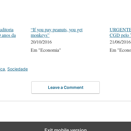
ditoria
“If you pay peanuts, you get
URGENTE: 
0 anos da
monkeys”
CGD pelo T
20/10/2016
21/06/2016
Em "Economia"
Em "Econo
ica
,
Sociedade
Leave a Comment
Exit mobile version