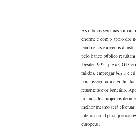
As últimas semanas tornaram
enorme e com o apoio dos no
fenómenos exógenos à instit
pelo banco público resultam
Desde 1995, que a CGD tem s
falidos, empregar
boy´s
e cr
para assegurar a credibilida
restante sector bancário. Apó
financiados projectos de in
melhor mesmo será efectuar 
internacional para que não es
europeus.