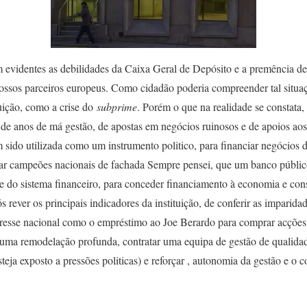
 evidentes as debilidades da Caixa Geral de Depósito e a premência de
ssos parceiros europeus. Como cidadão poderia compreender tal situaçã
uição, como a crise do
subprime
. Porém o que na realidade se constata,
 de anos de má gestão, de apostas em negócios ruinosos e de apoios ao
ido utilizada como um instrumento politico, para financiar negócios d
iar campeões nacionais de fachada Sempre pensei, que um banco públic
de do sistema financeiro, para conceder financiamento à economia e con
s rever os principais indicadores da instituição, de conferir as imparida
teresse nacional como o empréstimo ao Joe Berardo para comprar acçõ
uma remodelação profunda, contratar uma equipa de gestão de qualidad
teja exposto a pressões politicas) e reforçar , autonomia da gestão e o c