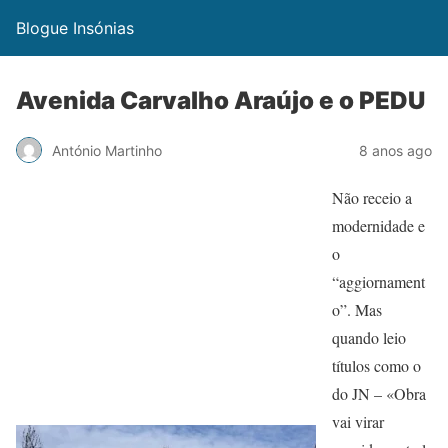
Blogue Insónias
Avenida Carvalho Araújo e o PEDU
António Martinho
8 anos ago
Não receio a
modernidade e
o
“aggiornament
o”. Mas
quando leio
títulos como o
do JN – «Obra
vai virar