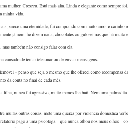
ma mulher. Cresceu. Está mais alta. Linda e elegante como sempre foi.
a minha vida.
ais parece uma eternidade, fui comprando com muito amor e carinho ro
amente já nem lhe dizem nada, chocolates ou guloseimas que há muito e
, mas também não consigo falar com ela.
ha cansado de tentar telefonar ou de enviar mensagens.
emóvel – penso que seja o mesmo que lhe ofereci como recompensa das
to da conta no final de cada mês.
ha filha, nunca fui agressivo, muito menos lhe bati. Nem uma palmadita
tre muitas outras coisas, mete uma queixa por violência doméstica ver
relatório pago a uma psicóloga – que nunca olhou nos meus olhos – c