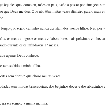
a àqueles que, como eu, mães ou pais, estão a passar por situações sim
rior que Deus me deu. Que não têm muitas vezes dinheiro para o mais e
do.
ou longo que seja o caminho nunca desistam dos vossos filhos. Não por v
ília, os meus amigos e os meus colaboradores mais próximos conhecia
sado durante estes infindáveis 17 meses.
tude apenas Deus conhece.
 tem sofrido a minha filha.
oites sem dormir, que choro muitas vezes.
dades sem fim das brincadeiras, dos beijinhos doces e dos abracinhos
 irá ser sempre a minha menina.