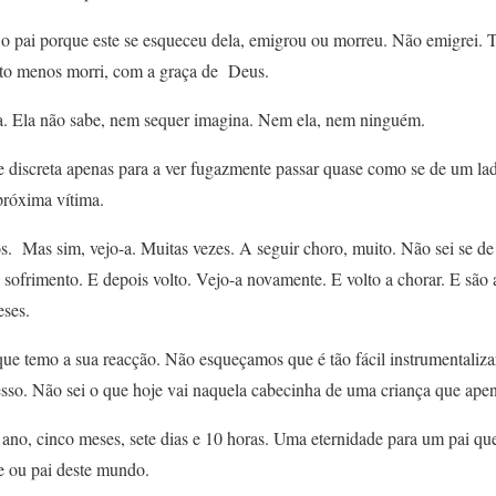
 pai porque este se esqueceu dela, emigrou ou morreu. Não emigrei. T
ito menos morri, com a graça de Deus.
a. Ela não sabe, nem sequer imagina. Nem ela, nem ninguém.
discreta apenas para a ver fugazmente passar quase como se de um ladr
próxima vítima.
s. Mas sim, vejo-a. Muitas vezes. A seguir choro, muito. Não sei se de a
 sofrimento. E depois volto. Vejo-a novamente. E volto a chorar. E são 
ses.
e temo a sua reacção. Não esqueçamos que é tão fácil instrumentaliza
so. Não sei o que hoje vai naquela cabecinha de uma criança que apen
ano, cinco meses, sete dias e 10 horas. Uma eternidade para um pai qu
e ou pai deste mundo.