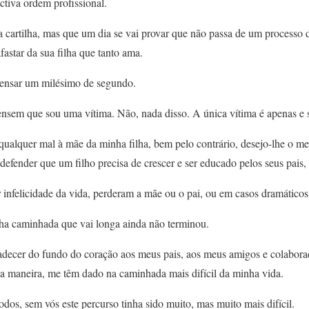
ctiva ordem profissional.
a cartilha, mas que um dia se vai provar que não passa de um processo 
fastar da sua filha que tanto ama.
pensar um milésimo de segundo.
nsem que sou uma vítima. Não, nada disso. A única vítima é apenas e s
ualquer mal à mãe da minha filha, bem pelo contrário, desejo-lhe o 
defender que um filho precisa de crescer e ser educado pelos seus pais,
r infelicidade da vida, perderam a mãe ou o pai, ou em casos dramático
ha caminhada que vai longa ainda não terminou.
decer do fundo do coração aos meus pais, aos meus amigos e colabora
ua maneira, me têm dado na caminhada mais difícil da minha vida.
odos, sem vós este percurso tinha sido muito, mas muito mais difícil.