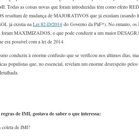
e IMI. Todas as coisas novas que foram introduzidas têm como efeito
esultam de mudança de MAJORATIVOS que já existiam (usando li
L já existia na
Lei 82-D/2014
do Governo da PàF*). No entanto, o
ém foram MAXIMIZADOS, o que pode conduzir a um maior DESA
 era possível com a lei de 2014.
smo conduziu à enorme confusão que se verificou nos últimos dias, ma
cas populistas que, no essencial, revelam um enorme desrespeito pelos c
detalhada.
regras de IMI, gostava de saber o que interessa:
a coleta de IMI?