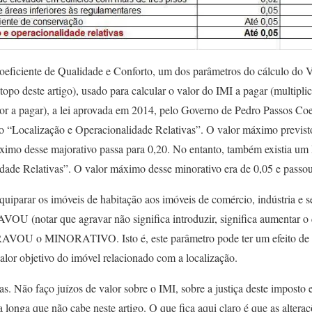
oeficiente de Qualidade e Conforto, um dos parâmetros do cálculo do V
po deste artigo), usado para calcular o valor do IMI a pagar (multipli
lor a pagar), a lei aprovada em 2014, pelo Governo de Pedro Passos Co
calização e Operacionalidade Relativas”. O valor máximo previsto 
máximo desse majorativo passa para 0,20. No entanto, também existi
dade Relativas”. O valor máximo desse minorativo era de 0,05 e passou
quiparar os imóveis de habitação aos imóveis de comércio, indústria e 
U (notar que agravar não significa introduzir, significa aumentar o qu
o MINORATIVO. Isto é, este parâmetro pode ter um efeito de a
alor objetivo do imóvel relacionado com a localização.
tas. Não faço juízos de valor sobre o IMI, sobre a justiça deste imposto
longa que não cabe neste artigo. O que fica aqui claro é que as altera