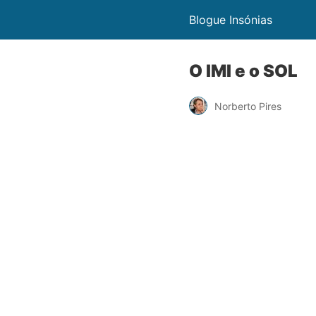
Blogue Insónias
O IMI e o SOL
Norberto Pires