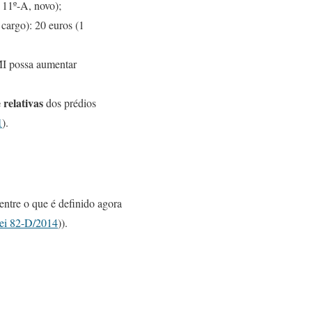
. 11º-A, novo);
cargo): 20 euros (1
MI possa aumentar
 relativas
dos prédios
1
).
ntre o que é definido agora
ei 82-D/2014
)).