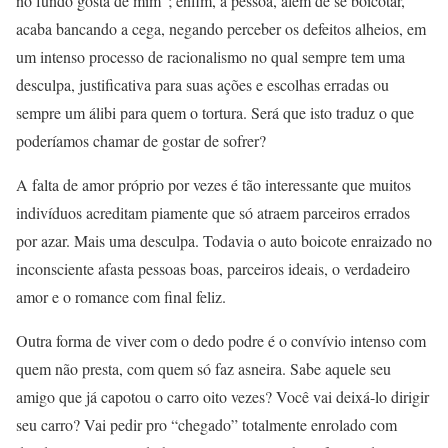
no fundo gosta de mim”; enfim, a pessoa, além de se boicotar,
acaba bancando a cega, negando perceber os defeitos alheios, em
um intenso processo de racionalismo no qual sempre tem uma
desculpa, justificativa para suas ações e escolhas erradas ou
sempre um álibi para quem o tortura. Será que isto traduz o que
poderíamos chamar de gostar de sofrer?
A falta de amor próprio por vezes é tão interessante que muitos
indivíduos acreditam piamente que só atraem parceiros errados
por azar. Mais uma desculpa. Todavia o auto boicote enraizado no
inconsciente afasta pessoas boas, parceiros ideais, o verdadeiro
amor e o romance com final feliz.
Outra forma de viver com o dedo podre é o convívio intenso com
quem não presta, com quem só faz asneira. Sabe aquele seu
amigo que já capotou o carro oito vezes? Você vai deixá-lo dirigir
seu carro? Vai pedir pro “chegado” totalmente enrolado com