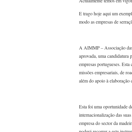
Actualmente temos em vigo
E trago hoje aqui um exempl
modo as empresas de serração
A AIMMP – Associação das In
aprovada, uma candidatura 
empresas portugueses. Esta c
missões empresariais, de roa
além do apoio à elaboração 
Esta foi uma oportunidade de
internacionalização das sua
empresa do sector da madeir
poderá recorrer a este instr