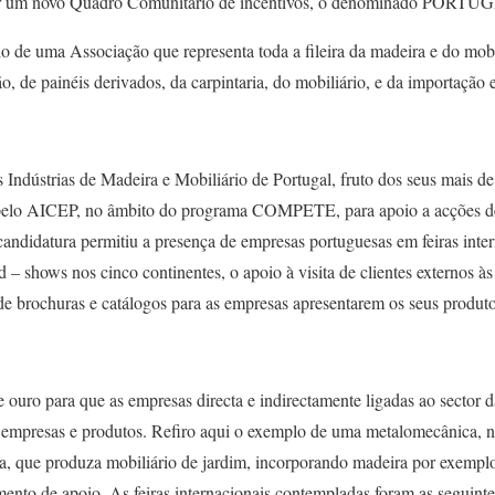
r um novo Quadro Comunitário de incentivos, o denominado PORTU
o de uma Associação que representa toda a fileira da madeira e do mobi
, de painéis derivados, da carpintaria, do mobiliário, e da importação 
dústrias de Madeira e Mobiliário de Portugal, fruto dos seus mais de 
pelo AICEP, no âmbito do programa COMPETE, para apoio a acções de 
andidatura permitiu a presença de empresas portuguesas em feiras inter
d – shows nos cinco continentes, o apoio à visita de clientes externos à
de brochuras e catálogos para as empresas apresentarem os seus produto
 ouro para que as empresas directa e indirectamente ligadas ao sector
s empresas e produtos. Refiro aqui o exemplo de uma metalomecânica, 
a, que produza mobiliário de jardim, incorporando madeira por exemp
umento de apoio. As feiras internacionais contempladas foram as seguint