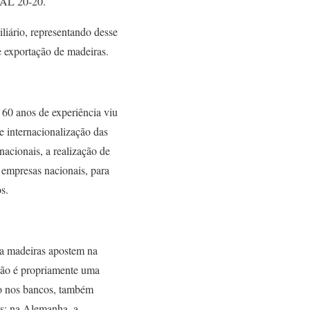
GAL 20-20.
liário, representando desse
e exportação de madeiras.
60 anos de experiência viu
internacionalização das
nacionais, a realização de
s empresas nacionais, para
s.
 da madeiras apostem na
não é propriamente uma
lo nos bancos, também
es: na Alemanha, a