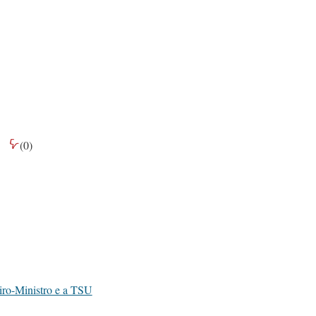
(
0
)
iro-Ministro e a TSU