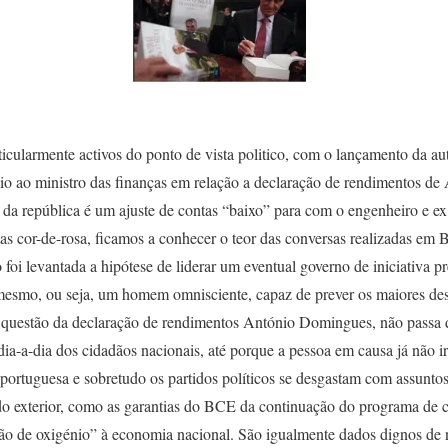
ticularmente activos do ponto de vista politico, com o lançamento da a
io ao ministro das finanças em relação a declaração de rendimentos 
e da república é um ajuste de contas “baixo” para com o engenheiro e ex
stas cor-de-rosa, ficamos a conhecer o teor das conversas realizadas e
oi levantada a hipótese de liderar um eventual governo de iniciativa pr
 mesmo, ou seja, um homem omnisciente, capaz de prever os maiores desa
questão da declaração de rendimentos António Domingues, não passa d
dia-a-dia dos cidadãos nacionais, até porque a pessoa em causa já não irá
rtuguesa e sobretudo os partidos políticos se desgastam com assuntos t
 do exterior, como as garantias do BCE da continuação do programa de 
o de oxigénio” à economia nacional. São igualmente dados dignos de 