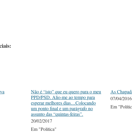
iais:
lva
Não é “isto” que eu quero para o meu
As Chapada
PPD/PSD. Alio-me ao tempo para
07/04/2016
esperar melhores dias…Colocando
Em "Políti
um ponto final e um parágrafo no
assunto das “quintas-feiras”.
20/02/2017
Em "Política"