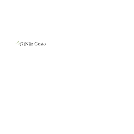
(
7
)
Não Gosto