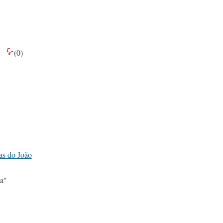
(
0
)
s do João
ca"