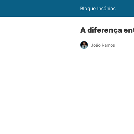
Blogue Insónias
A diferença en
João Ramos