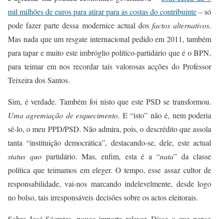
mil milhões de euros para atirar para as costas do contribuinte
– só
pode fazer parte dessa modernice actual dos
factos alternativos
.
Mas nada que um resgate internacional pedido em 2011, também
para tapar e muito este imbróglio político-partidário que é o BPN,
para teimar em nos recordar tais valorosas acções do Professor
Teixeira dos Santos.
Sim, é verdade. Também foi nisto que este PSD se transformou.
Uma agremiação de esquecimento
. E “isto” não é, nem poderia
sê-lo, o meu PPD/PSD.
Não admira, pois, o descrédito que assola
tanta “instituição democrática”, destacando-se, dele, este actual
status quo
partidário. Mas, enfim, esta é a “
nata
” da classe
política que teimamos em eleger. O tempo, esse assaz cultor de
responsabilidade, vai-nos marcando indelevelmente, desde logo
no bolso, tais irresponsáveis decisões sobre os actos eleitorais.
Sobre José Sócrates, pouco importa relevar. Disse o que penso