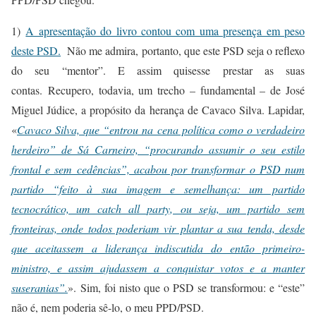
1)
A apresentação do livro contou com uma presença em peso
deste PSD.
Não me admira, portanto, que este PSD seja o reflexo
do seu “mentor”. E assim quisesse prestar as suas
contas.
Recupero, todavia, um trecho – fundamental – de José
Miguel Júdice, a propósito da herança de Cavaco Silva. Lapidar,
«
Cavaco Silva, que “entrou na cena política como o verdadeiro
herdeiro” de Sá Carneiro, “procurando assumir o seu estilo
frontal e sem cedências”, acabou por transformar o PSD num
partido “feito à sua imagem e semelhança: um partido
tecnocrático, um catch all party, ou seja, um partido sem
fronteiras, onde todos poderiam vir plantar a sua tenda, desde
que aceitassem a liderança indiscutida do então primeiro-
ministro, e assim ajudassem a conquistar votos e a manter
suseranias”.
».
Sim, foi nisto que o PSD se transformou: e “este”
não é, nem poderia sê-lo, o meu PPD/PSD.