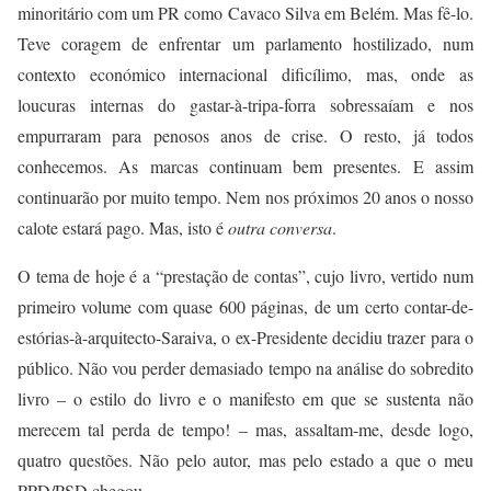
minoritário com um PR como Cavaco Silva em Belém. Mas fê-lo.
Teve coragem de enfrentar um parlamento hostilizado, num
contexto económico internacional dificílimo, mas, onde as
loucuras internas do gastar-à-tripa-forra sobressaíam e nos
empurraram para penosos anos de crise. O resto, já todos
conhecemos. As marcas continuam bem presentes. E assim
continuarão por muito tempo. Nem nos próximos 20 anos o nosso
calote estará pago. Mas, isto é
outra conversa
.
O tema de hoje é a “prestação de contas”, cujo livro, vertido num
primeiro volume com quase 600 páginas, de um certo contar-de-
estórias-à-arquitecto-Saraiva, o ex-Presidente decidiu trazer para o
público. Não vou perder demasiado tempo na análise do sobredito
livro – o estilo do livro e o manifesto em que se sustenta não
merecem tal perda de tempo! – mas, assaltam-me, desde logo,
quatro questões. Não pelo autor, mas pelo estado a que o meu
PPD/PSD chegou.