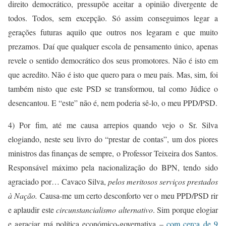
direito democrático, pressupõe aceitar a opinião divergente de
todos. Todos, sem excepção. Só assim conseguimos legar a
gerações futuras aquilo que outros nos legaram e que muito
prezamos. Daí que qualquer escola de pensamento único, apenas
revele o sentido democrático dos seus promotores. Não é isto em
que acredito. Não é isto que quero para o meu país. Mas, sim, foi
também nisto que este PSD se transformou, tal como Júdice o
desencantou. E “este” não é, nem poderia sê-lo, o meu PPD/PSD.
4) Por fim, até me causa arrepios quando vejo o Sr. Silva
elogiando, neste seu livro do “prestar de contas”, um dos piores
ministros das finanças de sempre, o Professor Teixeira dos Santos.
Responsável máximo pela nacionalização do BPN, tendo sido
agraciado por… Cavaco Silva,
pelos meritosos serviços prestados
à Nação.
Causa-me um certo desconforto ver o meu PPD/PSD rir
e aplaudir este
circunstancialismo alternativo
. Sim porque elogiar
e agraciar má política económico-governativa –
com cerca de 9