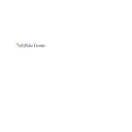
(
0
)
Não Gosto