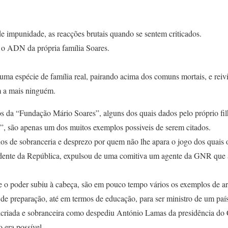
e impunidade, as reacções brutais quando se sentem criticados.
 o ADN da própria família Soares.
ma espécie de família real, pairando acima dos comuns mortais, e reiv
m a mais ninguém.
os da “Fundação Mário Soares”, alguns dos quais dados pelo próprio f
”, são apenas um dos muitos exemplos possiveis de serem citados.
os de sobranceria e desprezo por quem não lhe apara o jogo dos quais o
dente da República, expulsou de uma comitiva um agente da GNR que 
e o poder subiu à cabeça, são em pouco tempo vários os exemplos de ar
 de preparação, até em termos de educação, para ser ministro de um pa
lcriada e sobranceira como despediu António Lamas da presidência do
 era possível.