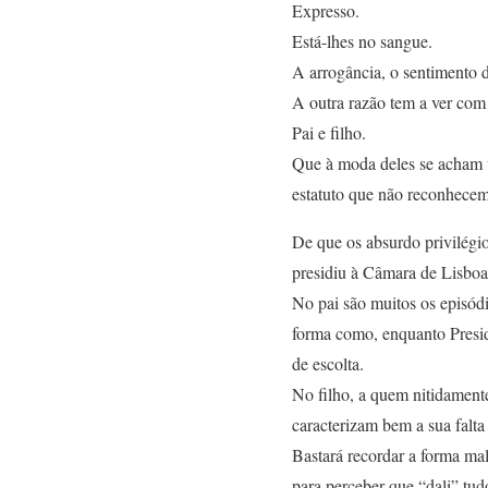
Expresso.
Está-lhes no sangue.
A arrogância, o sentimento d
A outra razão tem a ver com
Pai e filho.
Que à moda deles se acham u
estatuto que não reconhece
De que os absurdo privilégi
presidiu à Câmara de Lisboa
No pai são muitos os episódi
forma como, enquanto Presi
de escolta.
No filho, a quem nitidament
caracterizam bem a sua falta
Bastará recordar a forma ma
para perceber que “dali” tudo