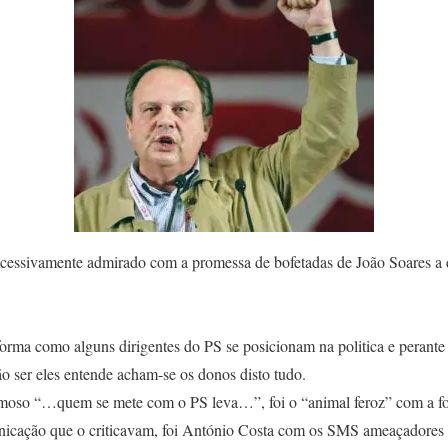
xcessivamente admirado com a promessa de bofetadas de João Soares a d
forma como alguns dirigentes do PS se posicionam na politica e perante
o ser eles entende acham-se os donos disto tudo.
moso “…quem se mete com o PS leva…”, foi o “animal feroz” com a f
unicação que o criticavam, foi António Costa com os SMS ameaçadores 