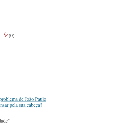
(
0
)
 problema de João Paulo
nsar pela sua cabeça?
dade"