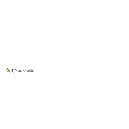
(
0
)
Não Gosto