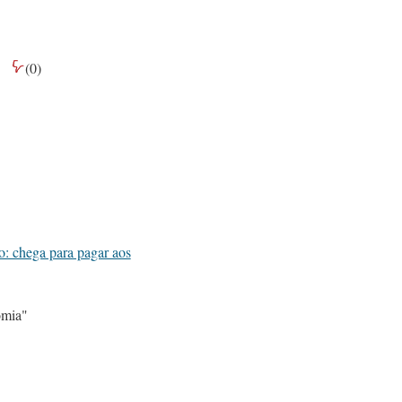
(
0
)
: chega para pagar aos
mia"