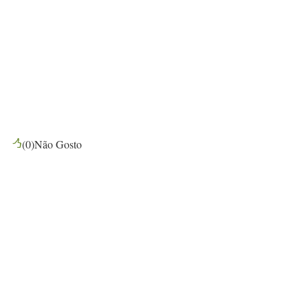
(
0
)
Não Gosto