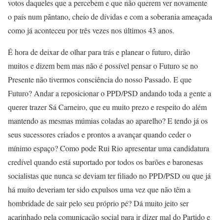
votos daqueles que a percebem e que não querem ver novamente
o país num pântano, cheio de dívidas e com a soberania ameaçada
como já aconteceu por três vezes nos últimos 43 anos.
É hora de deixar de olhar para trás e planear o futuro, dirão
muitos e dizem bem mas não é possível pensar o Futuro se no
Presente não tivermos consciência do nosso Passado. E que
Futuro? Andar a reposicionar o PPD/PSD andando toda a gente a
querer trazer Sá Carneiro, que eu muito prezo e respeito do além
mantendo as mesmas múmias coladas ao aparelho? E tendo já os
seus sucessores criados e prontos a avançar quando ceder o
mínimo espaço? Como pode Rui Rio apresentar uma candidatura
credível quando está suportado por todos os barões e baronesas
socialistas que nunca se deviam ter filiado no PPD/PSD ou que já
há muito deveriam ter sido expulsos uma vez que não têm a
hombridade de sair pelo seu próprio pé? Dá muito jeito ser
acarinhado pela comunicação social para ir dizer mal do Partido e