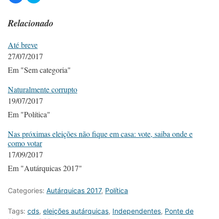
Relacionado
Até breve
27/07/2017
Em "Sem categoria"
Naturalmente corrupto
19/07/2017
Em "Política"
Nas próximas eleições não fique em casa: vote, saiba onde e
como votar
17/09/2017
Em "Autárquicas 2017"
Categories:
Autárquicas 2017
,
Política
Tags:
cds
,
eleições autárquicas
,
Independentes
,
Ponte de