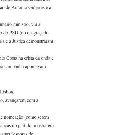
ão de António Guterres e a
meiro-ministro, viu a
ão do PSD (no desgraçado
ria e a Justiça demonstraram
io Costa na crista da onda e
pria campanha apontavam
 Lisboa.
udo, avançarem com a
s de nomeação (como serem
ranças do partido, mostrarem
s suas “esporas de