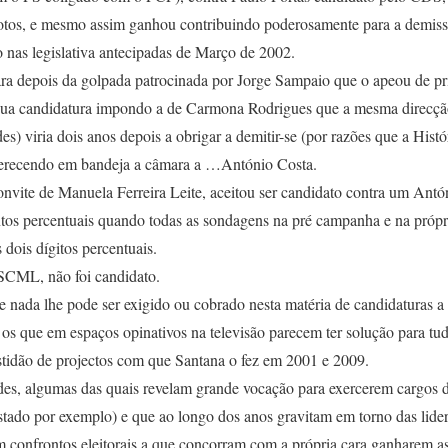
otos, e mesmo assim ganhou contribuindo poderosamente para a demiss
nas legislativa antecipadas de Março de 2002.
a depois da golpada patrocinada por Jorge Sampaio que o apeou de pri
sua candidatura impondo a de Carmona Rodrigues que a mesma direcç
 viria dois anos depois a obrigar a demitir-se (por razões que a Histó
oferecendo em bandeja a câmara a …António Costa.
vite de Manuela Ferreira Leite, aceitou ser candidato contra um Antón
ntos percentuais quando todas as sondagens na pré campanha e na pró
 dois dígitos percentuais.
SCML, não foi candidato.
e e nada lhe pode ser exigido ou cobrado nesta matéria de candidaturas a
r os que em espaços opinativos na televisão parecem ter solução para t
tidão de projectos com que Santana o fez em 2001 e 2009.
ades, algumas das quais revelam grande vocação para exercerem cargo
estado por exemplo) e que ao longo dos anos gravitam em torno das lide
m confrontos eleitorais a que concorram com a própria cara ganharem a