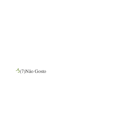
(
7
)
Não Gosto