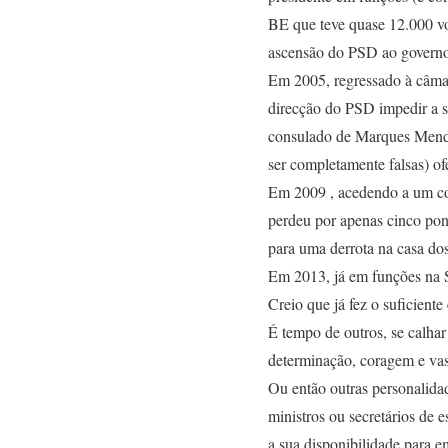
BE que teve quase 12.000 v
ascensão do PSD ao governo 
Em 2005, regressado à câmar
direcção do PSD impedir a 
consulado de Marques Mendes)
ser completamente falsas) 
Em 2009 , acedendo a um con
perdeu por apenas cinco po
para uma derrota na casa dos
Em 2013, já em funções na 
Creio que já fez o suficient
É tempo de outros, se calha
determinação, coragem e vas
Ou então outras personalid
ministros ou secretários de 
a sua disponibilidade para e