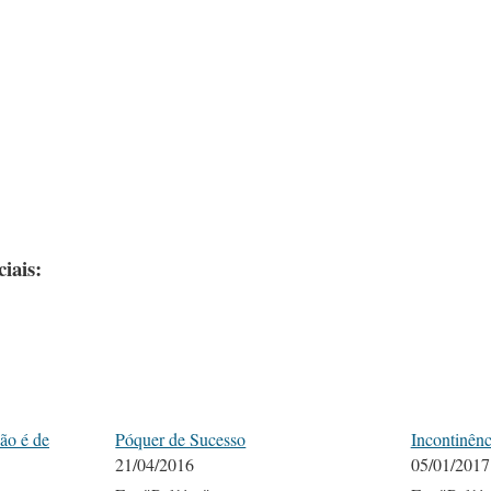
iais:
ão é de
Póquer de Sucesso
Incontinênc
21/04/2016
05/01/2017