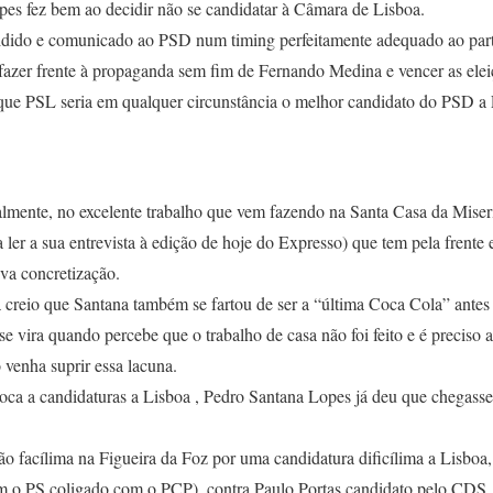
s fez bem ao decidir não se candidatar à Câmara de Lisboa.
idido e comunicado ao PSD num timing perfeitamente adequado ao part
azer frente à propaganda sem fim de Fernando Medina e vencer as elei
ue PSL seria em qualquer circunstância o melhor candidato do PSD a 
ialmente, no excelente trabalho que vem fazendo na Santa Casa da Miser
a ler a sua entrevista à edição de hoje do Expresso) que tem pela frent
iva concretização.
creio que Santana também se fartou de ser a “última Coca Cola” antes 
e vira quando percebe que o trabalho de casa não foi feito e é preciso
 venha suprir essa lacuna.
oca a candidaturas a Lisboa , Pedro Santana Lopes já deu que chegasse 
o facílima na Figueira da Foz por uma candidatura dificílima a Lisboa,
m o PS coligado com o PCP), contra Paulo Portas candidato pelo CDS,