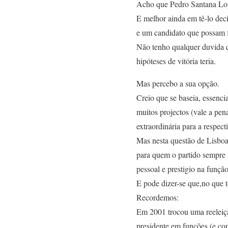
Acho que Pedro Santana Lope
E melhor ainda em tê-lo dec
e um candidato que possam f
Não tenho qualquer duvida q
hipóteses de vitória teria.
Mas percebo a sua opção.
Creio que se baseia, essenc
muitos projectos (vale a pen
extraordinária para a respect
Mas nesta questão de Lisboa 
para quem o partido sempre s
pessoal e prestigio na função
E pode dizer-se que,no que t
Recordemos:
Em 2001 trocou uma reeleiçã
presidente em funções (e co