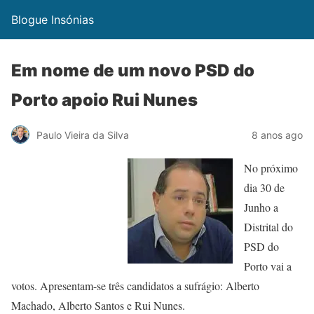
Blogue Insónias
Em nome de um novo PSD do
Porto apoio Rui Nunes
Paulo Vieira da Silva
8 anos ago
No próximo
dia 30 de
Junho a
Distrital do
PSD do
Porto vai a
votos. Apresentam-se três candidatos a sufrágio: Alberto
Machado, Alberto Santos e Rui Nunes.