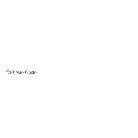
(
0
)
Não Gosto