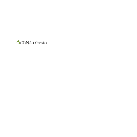
(
0
)
Não Gosto