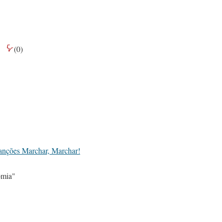
(
0
)
sanções Marchar, Marchar!
mia"