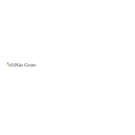
(
0
)
Não Gosto