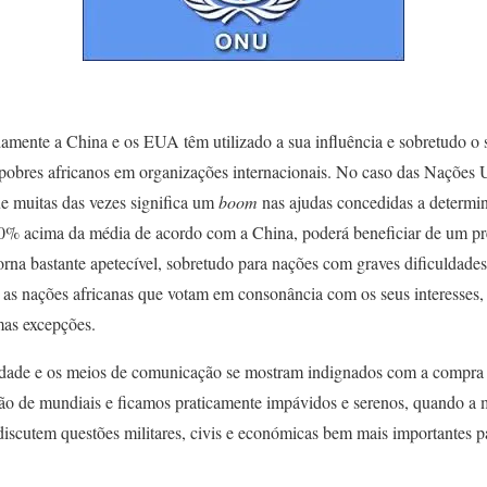
amente a China e os EUA têm utilizado a sua influência e sobretudo o 
 pobres africanos em organizações internacionais. No caso das Nações U
ue muitas das vezes significa um
boom
nas ajudas concedidas a determi
10% acima da média de acordo com a China, poderá beneficiar de um pr
torna bastante apetecível, sobretudo para nações com graves dificulda
 as nações africanas que votam em consonância com os seus interesses,
umas excepções.
edade e os meios de comunicação se mostram indignados com a compra d
ão de mundiais e ficamos praticamente impávidos e serenos, quando a
discutem questões militares, civis e económicas bem mais importantes p