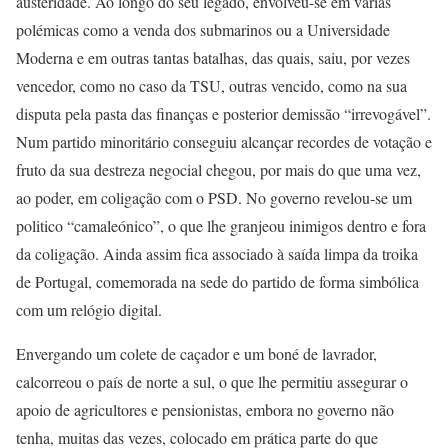
austeridade. Ao longo do seu legado, envolveu-se em várias
polémicas como a venda dos submarinos ou a Universidade
Moderna e em outras tantas batalhas, das quais, saiu, por vezes
vencedor, como no caso da TSU, outras vencido, como na sua
disputa pela pasta das finanças e posterior demissão “irrevogável”.
Num partido minoritário conseguiu alcançar recordes de votação e
fruto da sua destreza negocial chegou, por mais do que uma vez,
ao poder, em coligação com o PSD. No governo revelou-se um
politico “camaleónico”, o que lhe granjeou inimigos dentro e fora
da coligação. Ainda assim fica associado à saída limpa da troika
de Portugal, comemorada na sede do partido de forma simbólica
com um relógio digital.
Envergando um colete de caçador e um boné de lavrador,
calcorreou o país de norte a sul, o que lhe permitiu assegurar o
apoio de agricultores e pensionistas, embora no governo não
tenha, muitas das vezes, colocado em prática parte do que