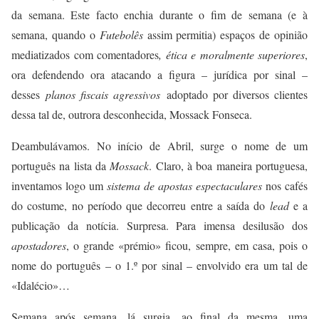
da semana. Este facto enchia durante o fim de semana (e à
semana, quando o
Futebolês
assim permitia) espaços de opinião
mediatizados com comentadores
,
ética e moralmente superiores
,
ora defendendo ora atacando a figura – jurídica por sinal –
desses
planos fiscais agressivos
adoptado por diversos clientes
dessa tal de, outrora desconhecida, Mossack Fonseca.
Deambulávamos. No início de Abril, surge o nome de um
português na lista da
Mossack
. Claro, à boa maneira portuguesa,
inventamos logo um
sistema de apostas
espectaculares
nos cafés
do costume, no período que decorreu entre a saída do
lead
e a
publicação da notícia. Surpresa. Para imensa desilusão dos
apostadores
, o grande «prémio» ficou, sempre, em casa, pois o
nome do português – o 1.º por sinal – envolvido era um tal de
«Idalécio»…
Semana após semana, lá surgia, ao final da mesma, uma