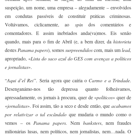
suspeição, um nome, uma empresa – alegadamente – envolvidos
em condutas passíveis de constituir práticas criminosas.
Voltávamos, ciclicamente, ao
spin
dos comentários e
comentadores. E assim inebriados anda(va)mos. Eis senão
quando, mais para o fim de Abril (e, a bem dizer, da
historieta
destes
Panama papers
), somos
surpreendidos
com, mais um
lead,
apropriado, «
Lista do saco azul do GES com avenças a políticos
e jornalistas
».
“
Aqui d’el Rei”.
Seria agora que caíria o
Carmo e a Trindade.
Desenganámo-nos tão depressa quanto folheávamos,
apressadamente, os jornais à procura, quer de «
políticos
» quer de
«
jornalistas
». Foi assim, tão a seco e desde então, que
acabamos
por relativizar o tal escândalo
que mudaria o mundo como o
vemos – os
Panama papers.
Nem
banksters
, nem fraudes
milionárias lusas, nem políticos, nem jornalistas, nem…nada. O