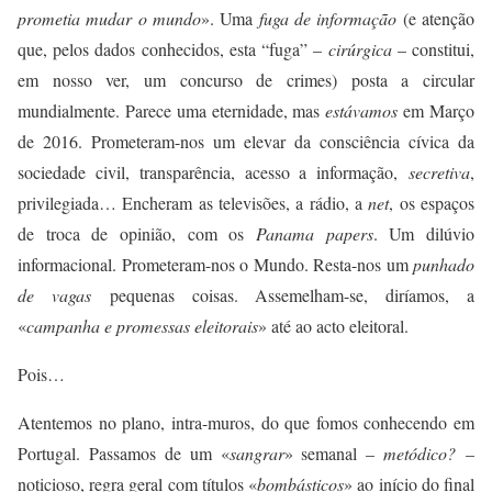
prometia mudar o mundo
». Uma
fuga de informação
(e atenção
que, pelos dados conhecidos, esta “fuga” –
cirúrgica
– constitui,
em nosso ver, um concurso de crimes) posta a circular
mundialmente. Parece uma eternidade, mas
estávamos
em Março
de 2016. Prometeram-nos um elevar da consciência cívica da
sociedade civil, transparência, acesso a informação,
secretiva
,
privilegiada… Encheram as televisões, a rádio, a
net
, os espaços
de troca de opinião, com os
Panama papers
. Um dilúvio
informacional. Prometeram-nos o Mundo. Resta-nos um
punhado
de
vagas
pequenas coisas. Assemelham-se, diríamos, a
«
campanha e promessas eleitora
i
s
» até ao acto eleitoral.
Pois…
Atentemos no plano, intra-muros, do que fomos conhecendo em
Portugal. Passamos de um «
sangrar
» semanal –
metódico?
–
noticioso, regra geral com títulos «
bombásticos
» ao início do final