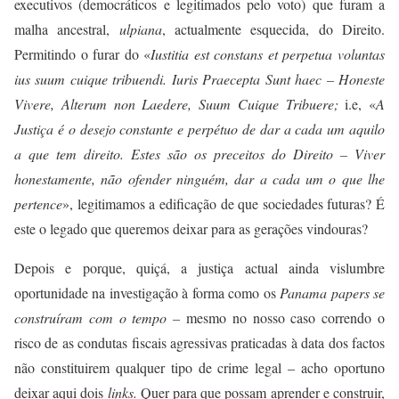
executivos (democráticos e legitimados pelo voto) que furam a
malha ancestral,
ulpiana
, actualmente esquecida, do Direito.
Permitindo o furar do «
Iustitia est constans et perpetua voluntas
ius suum cuique tribuendi. Iuris
Praecepta Sunt haec – Honeste
Vivere, Alterum non Laedere, Suum Cuique Tribuere;
i.e, «
A
Justiça é o desejo constante e perpétuo de dar a cada um aquilo
a que tem direito. Estes são os preceitos do Direito – Viver
honestamente, não ofender ninguém, dar a cada um o que lhe
pertence
», legitimamos a edificação de que sociedades futuras? É
este o legado que queremos deixar para as gerações vindouras?
Depois e porque, quiçá, a justiça actual ainda vislumbre
oportunidade na investigação à forma como os
Panama papers se
construíram com o tempo –
mesmo no nosso caso correndo o
risco de as condutas fiscais agressivas praticadas à data dos factos
não constituirem qualquer tipo de crime legal – acho oportuno
deixar aqui dois
links.
Q
uer
para que possam aprender e constru
ir
,