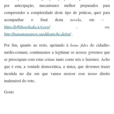
por antecipação, mecanismos melhor preparados para
compreender a complexidade deste tipo de práticas,
quer para
acompanhar o final desta
novela
, em
–
https://offshoreleaks.icij.org/
, ou,
http://panamapapers.sueddeutsche.de/en/
.
Por fim, quanto ao resto, apelando à
bona fides
do cidadão-
médio-comum, continuemos a legitimar os nossos governos que
se preocupam com estas coisas tanto como nós o fazemos. Acho
que é esta, a vontade democrática, a única, que devemos trazer
incutida no dia em que vamos exercer esse nosso direito
inalienável do voto.
Gosto