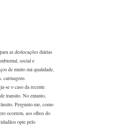
para as deslocações diárias
mbiental, social e
iços de muito má qualidade,
s, carruagens
ja-se o caso da recente
 de transito. No entanto,
rânsito. Pergunto-me, como
nero ocorrem, aos olhos do
cidadãos opte pelo