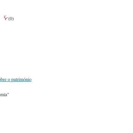
(
0
)
bre o património
mia"