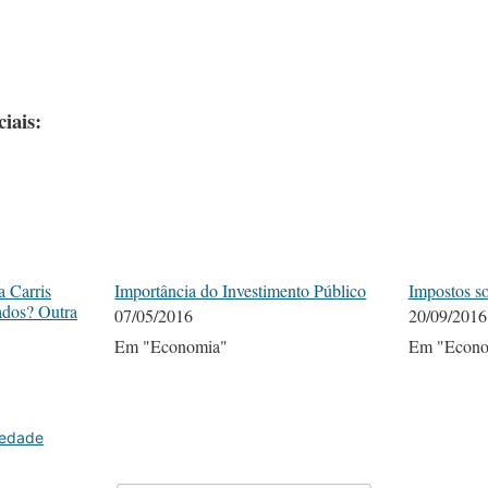
iais:
a Carris
Importância do Investimento Público
Impostos so
ados? Outra
07/05/2016
20/09/2016
Em "Economia"
Em "Econo
iedade