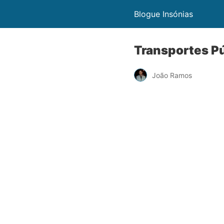
Blogue Insónias
Transportes P
João Ramos