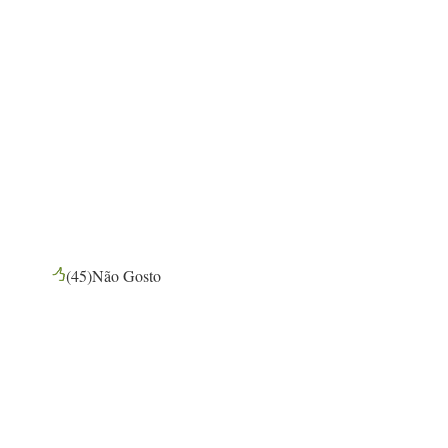
(
45
)
Não Gosto