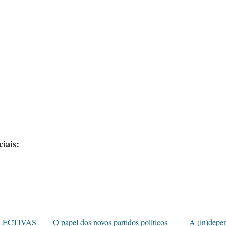
iais:
LECTIVAS
O papel dos novos partidos políticos
A (in)depen