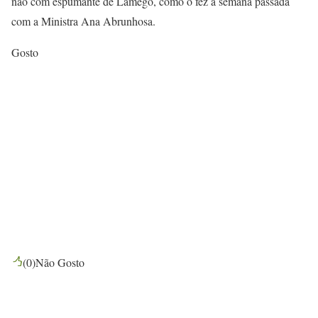
não com espumante de Lamego, como o fez a semana passada
com a Ministra Ana Abrunhosa.
Gosto
(
0
)
Não Gosto