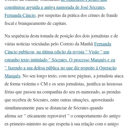
constituísse arguida a antiga namorada de José Sócrates,
Fernanda Câncio
, por suspeitas da prática dos crimes de fraude
fiscal e branqueamento de capitais.
Na sequência desta tomada de posição dos dois jornalistas e de
várias notícias veiculadas pelo Correio da Manhã
Fernanda
Câncio publicou, na última edição da revista ” Visão ” um
estranho texto intitulado ” Sócrates. O processo Marquês e eu
” fazendo a sua defesa pública no que diz respeito à Operação
Marquês
. No seu longo texto, com nove páginas, a jornalista ataca
de forma violenta o CM e os seus jornalistas, justifica as luxuosas
férias que passou na companhia do seu ex-namorado, as prendas
que recebeu de Sócrates, entre outras situações, aproveitando
simultaneamente para se distanciar de Sócrates quando
afirma ser ” eticamente reprovável ” o comportamento do antigo
ex-primeiro-ministro no que respeita à sua relação com o amigo