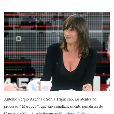
António Sérgio Azenha e Sónia Trigueirão, assistentes no
processo ” Marquês “, que são simultaneamente jornalistas do
Correio da Manhã, solicitaram
ao Ministério Público que