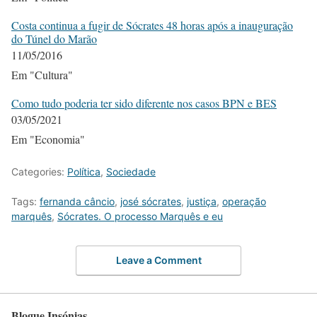
Costa continua a fugir de Sócrates 48 horas após a inauguração
do Túnel do Marão
11/05/2016
Em "Cultura"
Como tudo poderia ter sido diferente nos casos BPN e BES
03/05/2021
Em "Economia"
Categories:
Política
,
Sociedade
Tags:
fernanda câncio
,
josé sócrates
,
justiça
,
operação
marquês
,
Sócrates. O processo Marquês e eu
Leave a Comment
Blogue Insónias