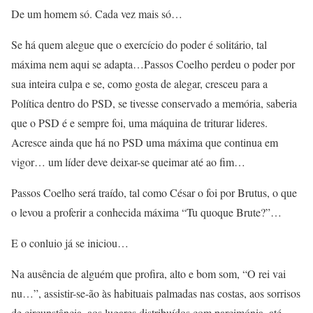
De um homem só. Cada vez mais só…
Se há quem alegue que o exercício do poder é solitário, tal
máxima nem aqui se adapta…Passos Coelho perdeu o poder por
sua inteira culpa e se, como gosta de alegar, cresceu para a
Política dentro do PSD, se tivesse conservado a memória, saberia
que o PSD é e sempre foi, uma máquina de triturar lideres.
Acresce ainda que há no PSD uma máxima que continua em
vigor… um líder deve deixar-se queimar até ao fim…
Passos Coelho será traído, tal como César o foi por Brutus, o que
o levou a proferir a conhecida máxima “Tu quoque Brute?”…
E o conluio já se iniciou…
Na ausência de alguém que profira, alto e bom som, “O rei vai
nu…”, assistir-se-ão às habituais palmadas nas costas, aos sorrisos
de circunstância, aos lugares distribuídos com parcimónia, até