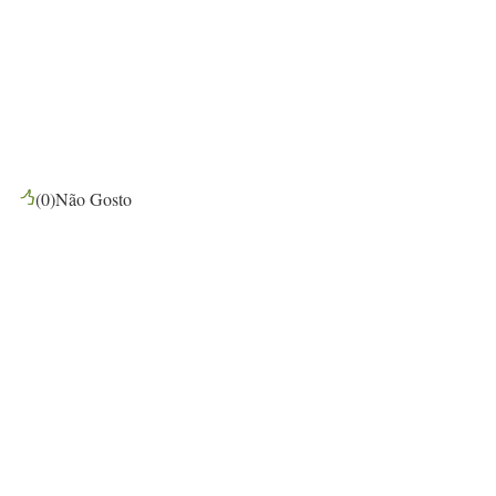
(
0
)
Não Gosto