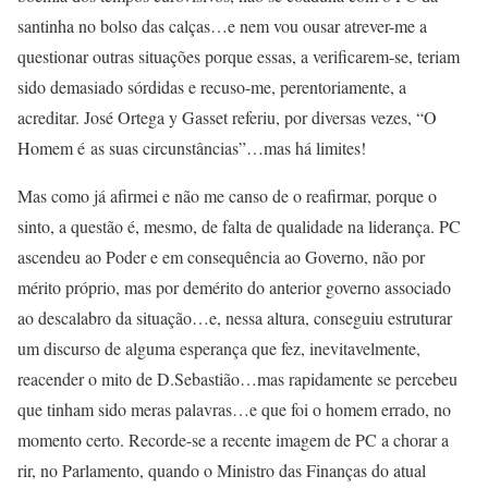
santinha no bolso das calças…e nem vou ousar atrever-me a
questionar outras situações porque essas, a verificarem-se, teriam
sido demasiado sórdidas e recuso-me, perentoriamente, a
acreditar. José Ortega y Gasset referiu, por diversas vezes, “O
Homem é as suas circunstâncias”…mas há limites!
Mas como já afirmei e não me canso de o reafirmar, porque o
sinto, a questão é, mesmo, de falta de qualidade na liderança. PC
ascendeu ao Poder e em consequência ao Governo, não por
mérito próprio, mas por demérito do anterior governo associado
ao descalabro da situação…e, nessa altura, conseguiu estruturar
um discurso de alguma esperança que fez, inevitavelmente,
reacender o mito de D.Sebastião…mas rapidamente se percebeu
que tinham sido meras palavras…e que foi o homem errado, no
momento certo. Recorde-se a recente imagem de PC a chorar a
rir, no Parlamento, quando o Ministro das Finanças do atual