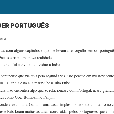
SER PORTUGUÊS
eira
a, com alguns capítulos e que me levam a ter orgulho em ser portugu
ências e para uma nova realidade.
 oito, fui convidado a visitar a Índia.
ontinente que visitava pela segunda vez, isto porque em mil novecentos
ua Tailândia e na sua maravilhosa Ilha Puké.
ndia, não encontrei algo que se relacionasse com Portugal, nesse grandio
dades como Goa, Bombaim e Panjim.
onde viveu Indira Gandhi, uma casa simples no meio de um bairro no c
ste País foram muitas as casas construídas pelos portugueses que vi, m