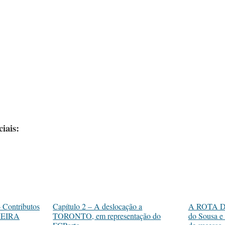
iais:
ontributos
Capítulo 2 – A deslocação a
A ROTA D
IMEIRA
TORONTO, em representação do
do Sousa e