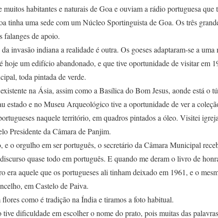
 muitos habitantes e naturais de Goa e ouviam a rádio portuguesa que t
Goa tinha uma sede com um Núcleo Sportinguista de Goa. Os três grande
s falanges de apoio.
s da invasão indiana a realidade é outra. Os goeses adaptaram-se a um
é hoje um edifício abandonado, e que tive oportunidade de visitar em 
cipal, toda pintada de verde.
 existente na Ásia, assim como a Basílica do Bom Jesus, aonde está o t
au estado e no Museu Arqueológico tive a oportunidade de ver a coleçã
ortugueses naquele território, em quadros pintados a óleo. Visitei igrej
pelo Presidente da Câmara de Panjim.
o, e o orgulho em ser português, o secretário da Câmara Municipal rece
um discurso quase todo em português. E quando me deram o livro de honr
ivro era aquele que os portugueses ali tinham deixado em 1961, e o mes
ncelho, em Castelo de Paiva.
lores como é tradição na Índia e tiramos a foto habitual.
 tive dificuldade em escolher o nome do prato, pois muitas das palavr