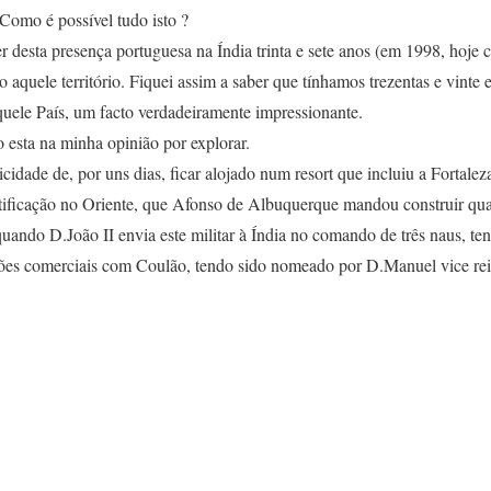
Como é possível tudo isto ?
er desta presença portuguesa na Índia trinta e sete anos (em 1998, hoje 
aquele território. Fiquei assim a saber que tínhamos trezentas e vinte e
quele País, um facto verdadeiramente impressionante.
co esta na minha opinião por explorar.
licidade de, por uns dias, ficar alojado num resort que incluiu a Fortal
ortificação no Oriente, que Afonso de Albuquerque mandou construir qu
ando D.João II envia este militar à Índia no comando de três naus, ten
ações comerciais com Coulão, tendo sido nomeado por D.Manuel vice rei