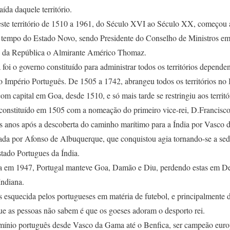
ída daquele território.
ste território de 1510 a 1961, do Século XVI ao Século XX, começou a
tempo do Estado Novo, sendo Presidente do Conselho de Ministros em
te da República o Almirante Américo Thomaz.
foi o governo constituído para administrar todos os territórios dependen
 Império Português. De 1505 a 1742, abrangeu todos os territórios no 
com capital em Goa, desde 1510, e só mais tarde se restringiu aos territ
i constituído em 1505 com a nomeação do primeiro vice-rei, D.Francisc
is anos após a descoberta do caminho marítimo para a Índia por Vasc
tuada por Afonso de Albuquerque, que conquistou agia tornando-se a se
stado Portugues da Índia.
ia em 1947, Portugal manteve Goa, Damão e Diu, perdendo estas em 
Indiana.
s esquecida pelos portugueses em matéria de futebol, e principalmente 
ue as pessoas não sabem é que os goeses adoram o desporto rei.
mínio português desde Vasco da Gama até o Benfica, ser campeão euro