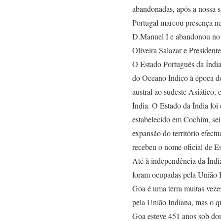
abandonadas, após a nossa sa
Portugal marcou presença ne
D.Manuel I e abandonou no 
Oliveira Salazar e Presiden
O Estado Português da Índia 
do Oceano Indico à época do
austral ao sudeste Asiático, 
Índia. O Estado da Índia fo
estabelecido em Cochim, se
expansão do território efec
recebeu o nome oficial de E
Até à independência da Índ
foram ocupadas pela União 
Goa é uma terra muitas veze
pela União Indiana, mas o q
Goa esteve 451 anos sob do