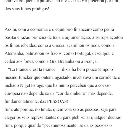
entrava ou quem expulsava, ao invés de se ver preterida por um
dos seus filhos pródigos!
Assim, com a economia e o equilíbrio financeiro como pedra
basilar e razão primeira de toda a argumentação, a Europa açoitou
os filhos rebeldes, como a Grécia, acarinhou os ricos, como a
Alemanha, palmatoou os fracos, como Portugal, desculpou e
cedeu aos fortes, como a Grã-Bretanha ou a França.
– “La France c’est la France” – dizia há bem pouco tempo o
mesmo Juncker que ontem, agastado, invetivava um sorridente e
inchado Nigel Farage, que há muito percebeu que a coesão
europeia não depende só da “cor do dinheiro” mas depende,
fundamentalmente, das PESSOAS!
Sim, até porque, no limite, quem vota são as pessoas, seja para
eleger os seus representantes ou para plebiscitar qualquer decisão.
Sim, porque quando “pecaminosamente” se dá às pessoas o