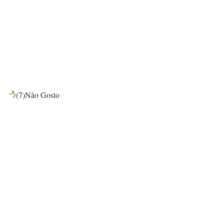
(
7
)
Não Gosto