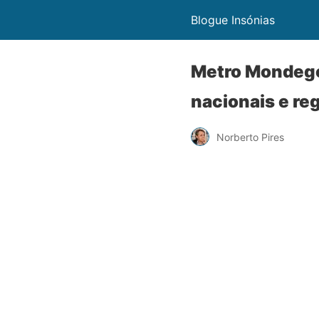
Blogue Insónias
Metro Mondego:
nacionais e re
Norberto Pires