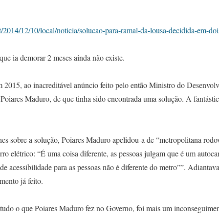
t/2014/12/10/local/noticia/solucao-para-ramal-da-lousa-decidida-em-d
que ia demorar 2 meses ainda não existe.
 em 2015, ao inacreditável anúncio feito pelo então Ministro do Desenvo
ares Maduro, de que tinha sido encontrada uma solução. A fantástica
hes sobre a solução, Poiares Maduro apelidou-a de “metropolitana rodov
rro elétrico: “É uma coisa diferente, as pessoas julgam que é um autoc
de acessibilidade para as pessoas não é diferente do metro””. Adiantava
mento já feito.
 tudo o que Poiares Maduro fez no Governo, foi mais um inconseguimen