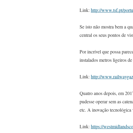
Link:
http://www.tsf.pt/por
Se isto não mostra bem a qua
central os seus pontos de vi
Por incrível que possa pare
instalados metros ligeiros 
Link:
http://www.railwaygaz
Quatro anos depois, em 2017
pudesse operar sem as catená
etc. A inovação tecnológica 
Link:
https://westmidlandsco