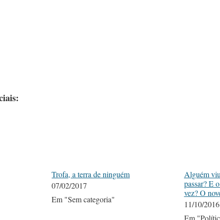
iais:
Trofa, a terra de ninguém
Alguém viu 
passar? E 
07/02/2017
vez? O nov
Em "Sem categoria"
11/10/2016
Em "Políti