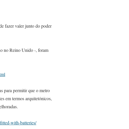
de fazer valer junto do poder
do no Reino Unido -, foram
tml
s para permitir que o metro
tes em termos arquitetónicos,
elhoradas.
tted-with-batteries/