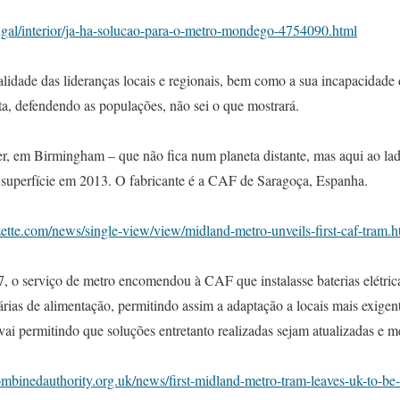
tugal/interior/ja-ha-solucao-para-o-metro-mondego-4754090.html
lidade das lideranças locais e regionais, bem como a sua incapacidade 
sta, defendendo as populações, não sei o que mostrará.
cer, em Birmingham – que não fica num planeta distante, mas aqui ao la
de superfície em 2013. O fabricante é a CAF de Saragoça, Espanha.
ette.com/news/single-view/view/midland-metro-unveils-first-caf-tram.h
, o serviço de metro encomendou à CAF que instalasse baterias elétrica
rias de alimentação, permitindo assim a adaptação a locais mais exigen
vai permitindo que soluções entretanto realizadas sejam atualizadas e m
mbinedauthority.org.uk/news/first-midland-metro-tram-leaves-uk-to-be-fi