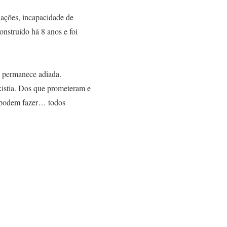
lações, incapacidade de
onstruído há 8 anos e foi
o permanece adiada.
xistia. Dos que prometeram e
o podem fazer… todos