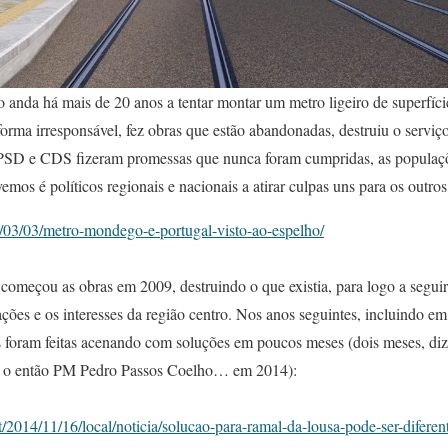
anda há mais de 20 anos a tentar montar um metro ligeiro de superfíc
orma irresponsável, fez obras que estão abandonadas, destruiu o serviço 
PSD e CDS fizeram promessas que nunca foram cumpridas, as populaçõe
emos é políticos regionais e nacionais a atirar culpas uns para os outros
16/03/03/metro-mondego-e-portugal-visto-ao-espelho/
começou as obras em 2009, destruindo o que existia, para logo a segui
ções e os interesses da região centro. Nos anos seguintes, incluindo 
foram feitas acenando com soluções em poucos meses (dois meses, diz
o então PM Pedro Passos Coelho… em 2014):
/2014/11/16/local/noticia/solucao-para-ramal-da-lousa-pode-ser-diferen