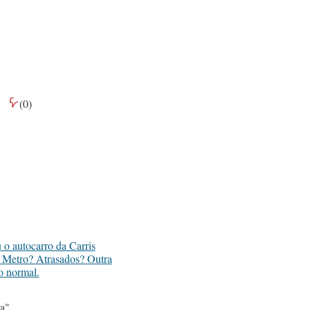
(
0
)
o autocarro da Carris
o Metro? Atrasados? Outra
o normal.
ca"