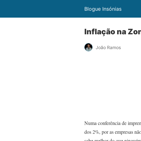
Blogue Insónias
Inflação na Zo
João Ramos
Numa conferência de imprens
dos 2%, por as empresas não
sabe melhor do que ninguém,