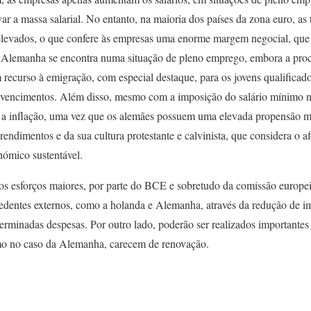
var a massa salarial. No entanto, na maioria dos países da zona euro, a
evados, o que confere às empresas uma enorme margem negocial, que 
 Alemanha se encontra numa situação de pleno emprego, embora a proc
m recurso à emigração, com especial destaque, para os jovens qualificad
 vencimentos. Além disso, mesmo com a imposição do salário mínimo na
a a inflação, uma vez que os alemães possuem uma elevada propensão m
rendimentos e da sua cultura protestante e calvinista, que considera o a
ómico sustentável.
ios esforços maiores, por parte do BCE e sobretudo da comissão europ
edentes externos, como a holanda e Alemanha, através da redução de i
erminadas despesas. Por outro lado, poderão ser realizados importante
como no caso da Alemanha, carecem de renovação.