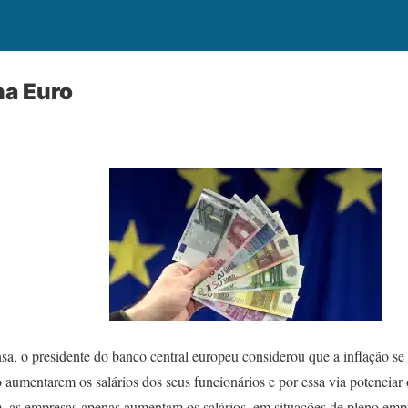
na Euro
a, o presidente do banco central europeu considerou que a inflação se
 aumentarem os salários dos seus funcionários e por essa via potencia
 as empresas apenas aumentam os salários, em situações de pleno empr