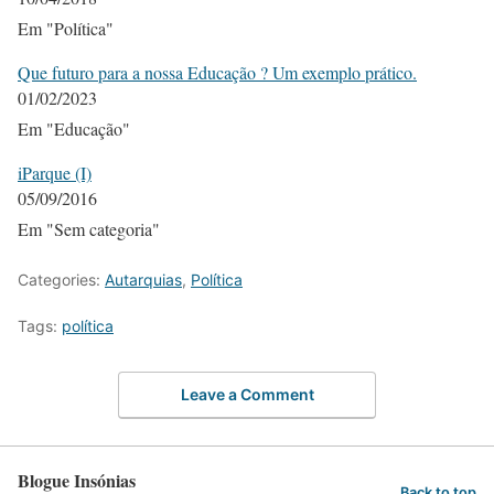
Em "Política"
Que futuro para a nossa Educação ? Um exemplo prático.
01/02/2023
Em "Educação"
iParque (I)
05/09/2016
Em "Sem categoria"
Categories:
Autarquias
,
Política
Tags:
política
Leave a Comment
Blogue Insónias
Back to top