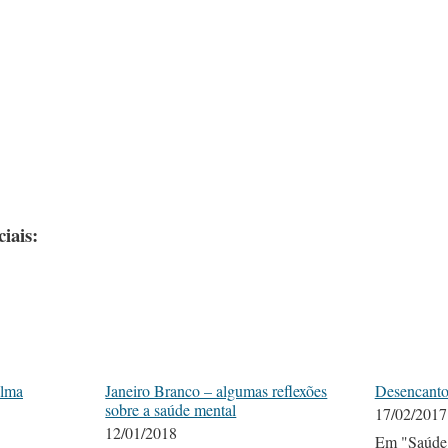
iais:
alma
Janeiro Branco – algumas reflexões
Desencant
sobre a saúde mental
17/02/2017
12/01/2018
Em "Saúde