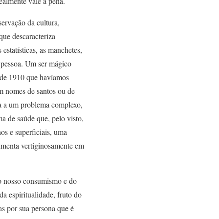
ealmente vale a pena.
servação da cultura,
que descaracteriza
 estatísticas, as manchetes,
a pessoa. Um ser mágico
a de 1910 que havíamos
em nomes de santos ou de
iva a um problema complexo,
a de saúde que, pelo visto,
os e superficiais, uma
 aumenta vertiginosamente em
do nosso consumismo e do
a espiritualidade, fruto do
s por sua persona que é