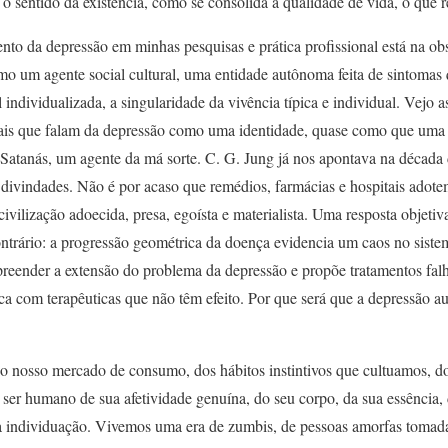
o sentido da existência, como se consolida a qualidade de vida, o que r
to da depressão em minhas pesquisas e prática profissional está na ob
mo um agente social cultural, uma entidade autônoma feita de sintomas 
 individualizada, a singularidade da vivência típica e individual. Vejo as
onais que falam da depressão como uma identidade, quase como que um
Satanás, um agente da má sorte. C. G. Jung já nos apontava na décad
divindades. Não é por acaso que remédios, farmácias e hospitais adot
 civilização adoecida, presa, egoísta e materialista. Uma resposta objet
ntrário: a progressão geométrica da doença evidencia um caos no sistem
reender a extensão do problema da depressão e propõe tratamentos falh
tica com terapêuticas que não têm efeito. Por que será que a depressão
do nosso mercado de consumo, dos hábitos instintivos que cultuamos, 
ser humano de sua afetividade genuína, do seu corpo, da sua essência, d
a individuação. Vivemos uma era de zumbis, de pessoas amorfas tomada