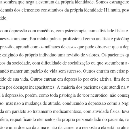
a sombra que nega a estrutura da própria identidade. Somos estrangeiro
s demais dos elementos constitutivos da própria identidade Há muita pos
tido.
 com depressão com remédios, com psicoterapia, com atividade física e t
meses a um ano. Em minha prática profissional como analista e psicólog
pressão, aprendi com os milhares de casos que pude observar que a de
e exigindo do próprio individuo uma revisão de valores. Os pacientes q
íticos da sociedade, com dificuldade de socialização ou que sucumbem a 
entando manter um padrão de vida sem sucesso. Outros entram em crise 
ido de sua vida. Outros entram em depressão por crise afetiva, fim de 
 por doenças incapacitantes. A maioria dos pacientes que atendi na vi
 à depressão, porém, como toda patologia de teor neurótico, não cons
o, mas não a mudança de atitude, conduzindo a depressão como a Nigr
da em paralelo ao tratamento medicamentoso, com atividade física, leva
ífera, requalificando elementos da própria personalidade do paciente, r
ão é uma doença da alma e não da carne, e a resposta a ela está na alma