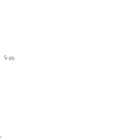
(
0
)
o
"