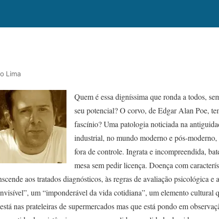
ro Lima
Quem é essa digníssima que ronda a todos, sem
seu potencial? O corvo, de Edgar Alan Poe, t
fascínio? Uma patologia noticiada na antiguida
industrial, no mundo moderno e pós-moderno,
fora de controle. Ingrata e incompreendida, bate
mesa sem pedir licença. Doença com característ
cende aos tratados diagnósticos, às regras de avaliação psicológica e a
isível”, um “imponderável da vida cotidiana”, um elemento cultural que
está nas prateleiras de supermercados mas que está pondo em observaç