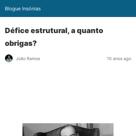
Blogue Insónias
Défice estrutural, a quanto
obrigas?
João Ramos
10 anos ago