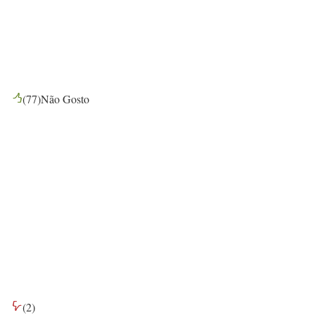
(
77
)
Não Gosto
(
2
)