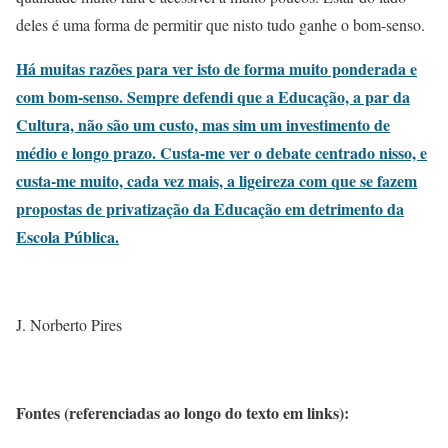
deles é uma forma de permitir que nisto tudo ganhe o bom-senso.
Há muitas razões para ver isto de forma muito ponderada e
com bom-senso. Sempre defendi que a Educação, a par da
Cultura, não são um custo, mas sim um investimento de
médio e longo prazo. Custa-me ver o debate centrado nisso, e
custa-me muito, cada vez mais, a ligeireza com que se fazem
propostas de privatização da Educação em detrimento da
Escola Pública.
J. Norberto Pires
Fontes (referenciadas ao longo do texto em links):