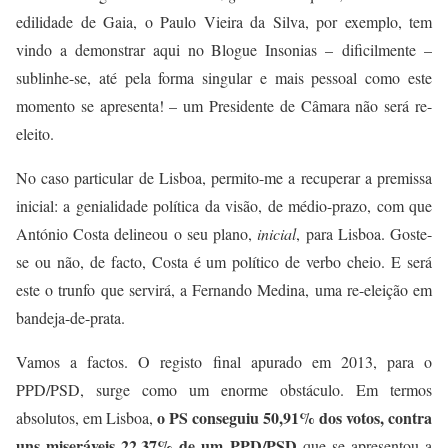
edilidade de Gaia, o Paulo Vieira da Silva, por exemplo, tem
vindo a demonstrar aqui no Blogue Insonias –
dificilmente –
sublinhe-se, até pela forma singular e mais pessoal como este
momento se apresenta! – um Presidente de Câmara não será re-
eleito.
No caso particular de Lisboa, permito-me a recuperar a premissa
inicial: a genialidade política da visão, de médio-prazo, com que
António Costa delineou o seu plano,
inicial
, para Lisboa. Goste-
se ou não, de facto, Costa é um político de verbo cheio. E será
este o trunfo que servirá, a Fernando Medina, uma re-eleição em
bandeja-de-prata.
Vamos a factos.
O registo
final apurado em
2013, para o
PPD/PSD, surge como um enorme obstáculo. Em termos
o PS conseguiu 50,91% dos votos, contra
absolutos, em Lisboa,
uns miseráveis 22,37% de um PPD/PSD
que se apresentou a