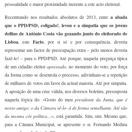
pessoalidade e maior proximidade inerente a este acto eleitoral.
a abada
Recentrando nos resultados absolutos de 2013, entre
que o PPD/PSD, coligado!
levou e a simpatia que os jovens
,
delfins de António Costa vão gozando junto do eleitorado de
Lisboa
Facto
, este
, por si só e por consequência, deveria
representar um factor de preocupação extra – pelo menos deveria
fazê-lo! – para o PPD/PSD. Até porque, naquela preguiça típica
de um cidadão eleitor
apressado,
no momento do voto, por força
da forma como se desenrola o processo, adivinham-se a repetição
de milhares de votos em favor da actual maioria. Até por simpatia.
A aposição de uma cruz válida, nos diversos boletins, pressuposta
naquela lógica do: «Gosto do meu
presidente da Junta,
que
é
nosso amigo; o da Câmara sê-lo- á de forma semelhante. Até são
da mesma côr política…
», está garantida.
Sim, sim. Mesmo que,
para a Câmara Municipal, se apresente o sr. Fernando Medina