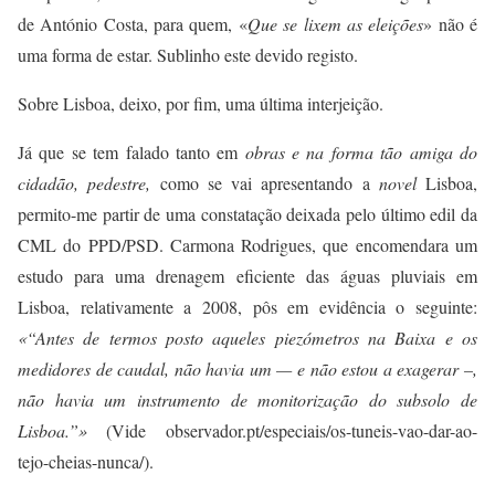
de António Costa, para quem, «
Que se lixem as eleições
» não é
uma forma de estar. Sublinho este devido registo.
Sobre Lisboa, deixo, por fim, uma última interjeição.
Já que se tem falado tanto em
obras e na forma tão amiga do
cidadão, pedestre,
como se vai apresentando a
novel
Lisboa,
permito-me partir de uma constatação deixada pelo último edil da
CML do PPD/PSD. Carmona Rodrigues, que encomendara um
estudo para uma drenagem eficiente das águas pluviais em
Lisboa, relativamente a 2008, pôs em evidência o seguinte:
«
“
Antes de termos posto aqueles piezómetros na Baixa e os
medidores de caudal, não havia um — e não estou a exagerar –,
não havia um instrumento de monitorização do subsolo de
Lisboa.”»
(Vide observador.pt/especiais/os-tuneis-vao-dar-ao-
tejo-cheias-nunca/).