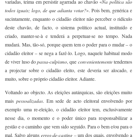
variadas, teima em persistir agarrada ao chavão «
Na política são
todos iguais; logo, de que adianta votar?
». Pois bem, genérica e
sucintamente, enquanto o cidadão eleitor não perceber o ridículo
deste chavão, de facto, o sistema político actual, instituído e
criado, manter-se-à e tenderá a perpetuar-se no tempo. Nada
mudará. Mas, tão-só, porque quem tem o poder para o mudar – o
cidadão eleitor – se nega a fazê-lo. Logo, naquele habitual modo
de viver luso do
passa-culp
ismo
, que
conv
enientemente
tendemos
a projectar sobre o cidadão eleito, este deveria ser alocado, e
muito, sobre o próprio cidadão eleitor. Adiante.
Voltando ao objecto. As eleições autárquicas, são eleições muito
mais
pessoalizadas
. Em sede de acto eleitoral envolvendo por
exemplo uma re-eleição, o cidadão eleitor tem, exclusivamente
nesse dia, o momento e o poder único para responsabilizar a
gestão e o caminho que vem sido seguido. Para o bem e/ou para o
mal. Salvo alguns
erros-de-casting –
um dos quais, envolvendo a