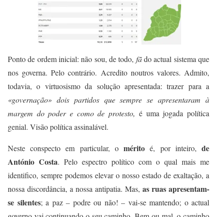
Ponto de ordem inicial: não sou, de todo,
fã
do actual sistema que
nos governa. Pelo contrário. Acredito noutros valores. Admito,
todavia, o virtuosismo da solução apresentada: trazer para a
«governação» dois partidos que sempre se apresentaram à
margem do poder e como de protesto,
é uma jogada política
genial. Visão política assinalável.
mérito
de
Neste conspecto em particular, o
é, por inteiro,
António Costa
. Pelo espectro político com o qual mais me
identifico, sempre podemos elevar o nosso estado de exaltação, a
as ruas apresentam-
nossa discordância, a nossa antipatia. Mas,
se silentes
; a paz – podre ou não! – vai-se mantendo; o actual
governo vai continuando o seu caminho. Bem ou mal, o caminho