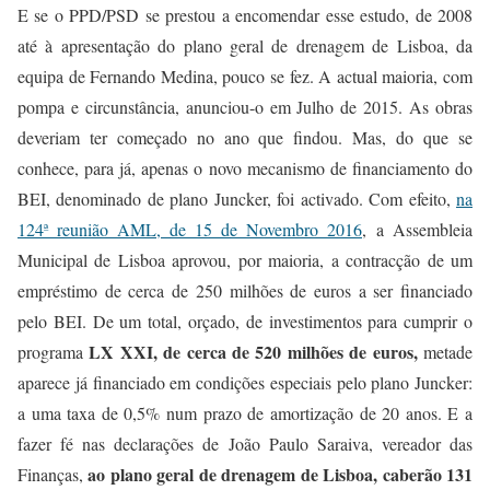
E se o PPD/PSD se prestou a encomendar esse estudo, de 2008
até à apresentação do plano geral de drenagem de Lisboa, da
equipa de Fernando Medina, pouco se fez.
A actual maioria, com
pompa e circunstância, anunci
ou-o em Julho de 2015.
As obras
deveriam ter começado no ano que findou. Mas, do que se
conhece, para já, apenas o novo mecanismo de financiamento do
BEI, denominado de plano Juncker, foi activado. Com efeito,
na
124ª reunião AML, de 15 de Novembro 2016
,
a Assembleia
Municipal de Lisboa aprovou, por maioria, a contracção de um
empréstimo de cerca de
250 milhões de euros
a
ser financiado
pelo BEI.
De um total, orçado, de investimentos para cumprir o
LX XXI,
de cerca de 520 milhões de euros,
programa
metade
aparece já financiado em condições especiais pelo plano Juncker:
a uma taxa de 0,5% num prazo de amortização de 20 anos.
E a
fazer fé nas declarações de João Paulo Saraiva, vereador das
a
o plano geral de drenagem
de Lisboa
,
caberão
131
Finanças,