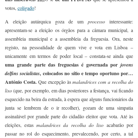
votos,
coligado
!
A eleição autárquica goza de um
processo
interessante:
apresentam-se a eleição os órgãos para a
câmara municipal, a
assembleia municipal e a assembleia da freguesia. Ora, neste
registo, na pessoalidade de quem vive e vota em Lisboa –
unicamente em termos de poder local – constata-se ainda que
uma grande parte das freguesias é governada por
jovens
, colocados no sítio e tempo oportuno por…
delfins socialistas
António Costa.
Que excepção às
malandrices com a recolha do
lixo
(que, por exemplo, em dias posteriores a festança, vai ficando
esquecido na beira da estrada, à espera que alguns funcionários da
junta se lembrem de o ir recolher), gozam de uma simpatia
assinalável por grande parte do cidadão eleitor que
vota. Até às
eleições, estas
malandrices
da recolha do lixo
acabarão por
passar no rol do esquecimento, prevalecendo, por certo, a tal