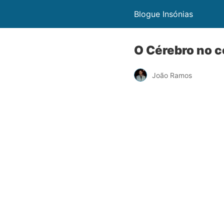
Blogue Insónias
O Cérebro no c
João Ramos