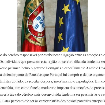
ião do cérebro responsável por estabelecer a ligação entre as emoções e
Os indivíduos que possuem esta região do cérebro dilatada tendem a ser
. Neste patamar incluo o governo Português e especialmente António Cos
 a defender junto de Bruxelas que Portugal irá cumprir o défice orçame
mistas do lado, da receita, despesa, investimento e exportações. Em cont
do encéfalo, tem como função moderar o impacto das emoções do proces
om esta área do cérebro mais desenvolvida tendem a ser pessimistas e c
. Estas parecem-me ser as características dos nossos parceiros europe