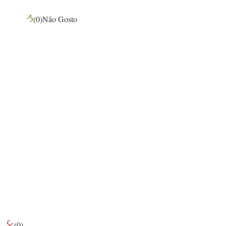
(
0
)
Não Gosto
(
0
)