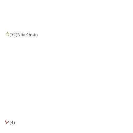
(
52
)
Não Gosto
(
4
)