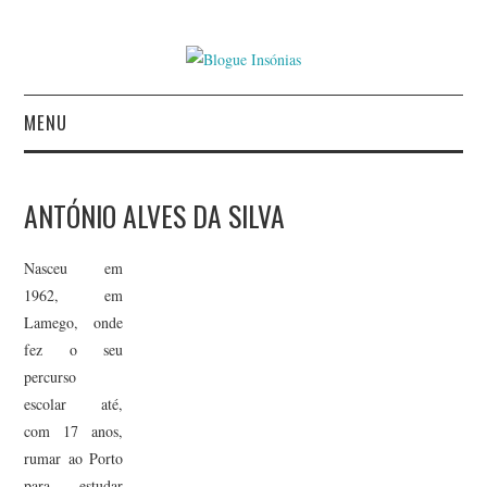
MENU
INÍCIO
ANTÓNIO ALVES DA SILVA
AUTORES
Nasceu em
CONTACTO
1962, em
Lamego, onde
POLÍTICA DE
fez o seu
percurso
PRIVACIDADE
escolar até,
com 17 anos,
rumar ao Porto
para estudar