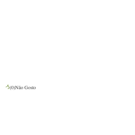
(
0
)
Não Gosto